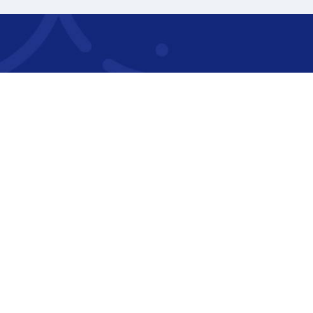
导航
关
九游娱乐J9.com·九游娱乐下载_J9
精
官方网站 - 真人游戏第一品牌欢迎
您，一起来感受九游娱乐线上手机
企
版【1794house.com】带来的快
公
乐！欢迎来到九游娱乐下载和我们
一起体验九游娱乐真人版、九游娱
沟
乐正规官网最优质的在线服务！九
游娱乐真人版·J9官方网站 - 真人游
戏第一品牌欢迎您！
社交平台: