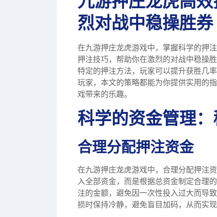
九游押庄龙虎高效
烈对战中稳操胜券
在九游押庄龙虎游戏中，掌握科学的押注
押注技巧，帮助你在激烈的对战中稳操胜
特定的押注方法，玩家可以提升获胜几率
玩家，本文的策略都能为你提供实用的指
戏带来的乐趣。
科学的资金管理：
合理分配押注资金
在九游押庄龙虎游戏中，合理分配押注资
入全部资金，而是根据总资金制定合理的
注的金额，避免因一次性投入过大而导致
损时保持冷静，避免盲目加码，从而实现