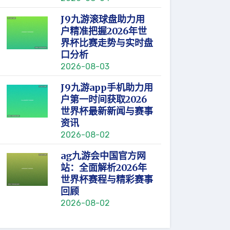
J9九游滚球盘助力用
户精准把握2026年世
界杯比赛走势与实时盘
口分析
2026-08-03
J9九游app手机助力用
户第一时间获取2026
世界杯最新新闻与赛事
资讯
2026-08-02
ag九游会中国官方网
站：全面解析2026年
世界杯赛程与精彩赛事
回顾
2026-08-02