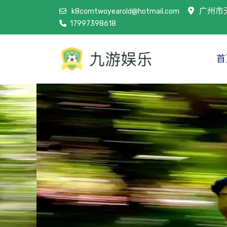
广州市天
k8comtwoyearold@hotmail.com
17997398618
首