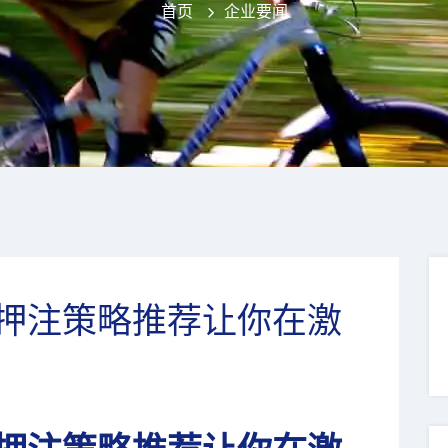
首页
企业要闻
押注策略推荐让你在激