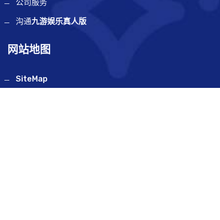
公司服务
沟通
九游娱乐真人版
网站地图
SiteMap
联系方式
广州市天河区龙口中路211号华天国际广场东苑1、2层
17997398618
k8comtwoyearold@hotmail.com
提交