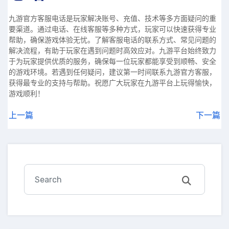
九游官方客服电话是玩家解决账号、充值、技术等多方面疑问的重
要渠道。通过电话、在线客服等多种方式，玩家可以快速获得专业
帮助，确保游戏体验无忧。了解客服电话的联系方式、常见问题的
解决流程，有助于玩家在遇到问题时高效应对。九游平台始终致力
于为玩家提供优质的服务，确保每一位玩家都能享受到顺畅、安全
的游戏环境。若遇到任何疑问，建议第一时间联系九游官方客服，
获得最专业的支持与帮助。祝愿广大玩家在九游平台上玩得愉快，
游戏顺利！
上一篇
下一篇