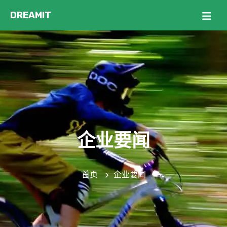
企业要闻
首页
企业要闻