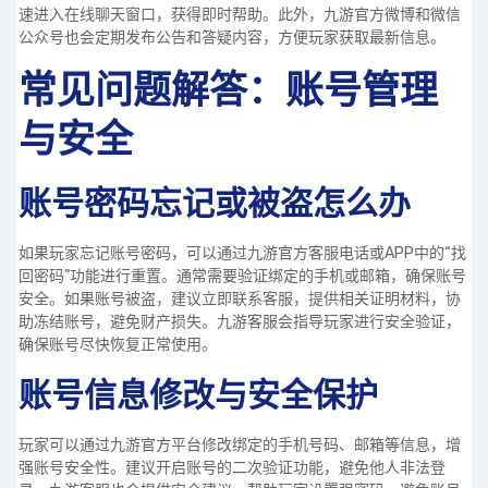
速进入在线聊天窗口，获得即时帮助。此外，九游官方微博和微信
公众号也会定期发布公告和答疑内容，方便玩家获取最新信息。
常见问题解答：账号管理
与安全
账号密码忘记或被盗怎么办
如果玩家忘记账号密码，可以通过九游官方客服电话或APP中的“找
回密码”功能进行重置。通常需要验证绑定的手机或邮箱，确保账号
安全。如果账号被盗，建议立即联系客服，提供相关证明材料，协
助冻结账号，避免财产损失。九游客服会指导玩家进行安全验证，
确保账号尽快恢复正常使用。
账号信息修改与安全保护
玩家可以通过九游官方平台修改绑定的手机号码、邮箱等信息，增
强账号安全性。建议开启账号的二次验证功能，避免他人非法登