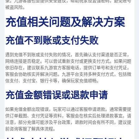
录。九游客服也会提供安全建议，帮助玩家设置强密码，避免账号
被盗风险。
充值相关问题及解决方案
充值不到账或支付失败
遇到充值不到账或支付失败的情况，首先确认支付渠道是否正常，
网络连接是否稳定。可以尝试重新支付或更换支付方式。如果问题
依旧存在，建议联系九游官方客服电话，提供订单号和支付凭证，
客服会协助核实并解决问题。九游平台支持多种支付方式，包括微
信支付、支付宝、银行卡等，确保玩家充值顺畅。
充值金额错误或退款申请
如果充值金额出现错误，玩家可以通过客服申请退款。通常需要提
供订单截图、支付凭证等资料，客服会在核实后处理退款事宜。请
注意，部分充值可能涉及平台政策，退款时间会有所不同，建议提
前咨询客服了解具体流程。