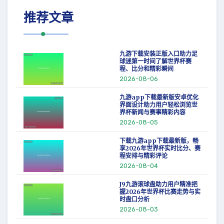
推荐文章
九游下载安装正版入口助力足
球迷第一时间了解世界杯赛
程、比分和精彩瞬间
2026-08-06
九游app下载最新版安卓优化
界面设计助力用户轻松浏览世
界杯新闻与赛事精彩内容
2026-08-05
下载九游app下载最新版，畅
享2026年世界杯实时比分、赛
程安排与精彩评论
2026-08-04
J9九游滚球盘助力用户精准把
握2026年世界杯比赛走势与实
时盘口分析
2026-08-03