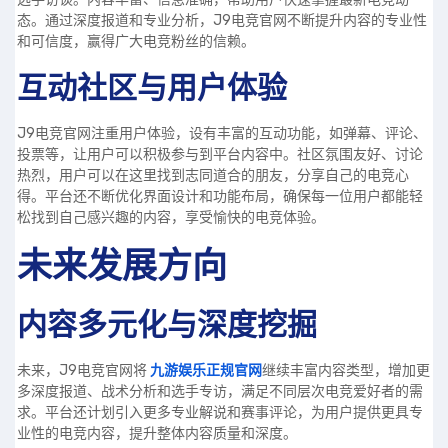
态。通过深度报道和专业分析，J9电竞官网不断提升内容的专业性
和可信度，赢得广大电竞粉丝的信赖。
互动社区与用户体验
J9电竞官网注重用户体验，设有丰富的互动功能，如弹幕、评论、
投票等，让用户可以积极参与到平台内容中。社区氛围友好、讨论
热烈，用户可以在这里找到志同道合的朋友，分享自己的电竞心
得。平台还不断优化界面设计和功能布局，确保每一位用户都能轻
松找到自己感兴趣的内容，享受愉快的电竞体验。
未来发展方向
内容多元化与深度挖掘
未来，J9电竞官网将
九游娱乐正规官网
继续丰富内容类型，增加更
多深度报道、战术分析和选手专访，满足不同层次电竞爱好者的需
求。平台还计划引入更多专业解说和赛事评论，为用户提供更具专
业性的电竞内容，提升整体内容质量和深度。