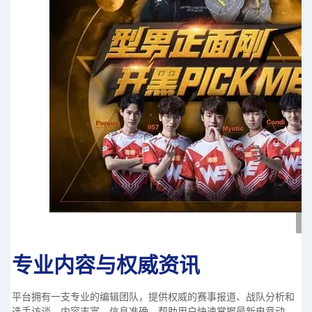
专业内容与权威资讯
平台拥有一支专业的编辑团队，提供权威的赛事报道、战队分析和
选手访谈。内容丰富、信息准确，帮助用户快速掌握最新电竞动