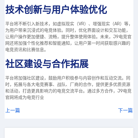
技术创新与用户体验优化
平台将不断引入新技术，如虚拟现实（VR）、增强现实（AR）等，
为用户带来沉浸式的电竞体验。同时，优化界面设计和交互功能，
让用户操作更加便捷、流畅，提升整体使用体验。未来，J9电竞官
网还将加强个性化推荐和智能通知，让用户第一时间获取感兴趣的
电竞资讯和比赛信息。
社区建设与合作拓展
平台将加强社区建设，鼓励用户积极参与内容创作和互动交流。同
时，拓展与各大电竞赛事、战队、厂商的合作，提供更多优质资源
和活动，打造更具影响力的电竞交流平台。通过多方合作，J9电竞
官网将成为电竞行业
上一篇
下一篇