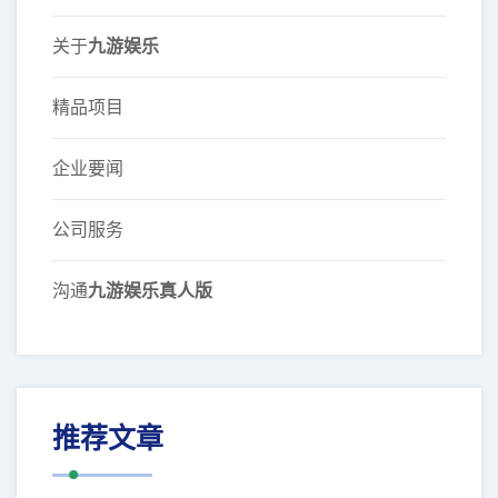
关于
九游娱乐
精品项目
企业要闻
公司服务
沟通
九游娱乐真人版
推荐文章