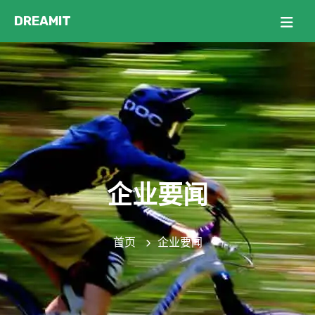
企业要闻
首页
企业要闻