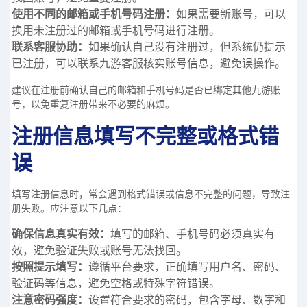
使用不同的邮箱或手机号码注册：
如果需要新账号，可以
换用未注册过的邮箱或手机号码进行注册。
联系客服协助：
如果确认自己没有注册过，但系统仍提示
已注册，可以联系九游客服核实账号信息，避免误操作。
建议在注册前确认自己的邮箱和手机号码是否已绑定其他九游账
号，以免重复注册带来不必要的麻烦。
注册信息填写不完整或格式错
误
填写注册信息时，常会遇到格式错误或信息不完整的问题，导致注
册失败。应注意以下几点：
确保信息真实有效：
填写的邮箱、手机号码必须真实有
效，避免验证失败或账号无法找回。
按照提示填写：
遵循平台要求，正确填写用户名、密码、
验证码等信息，避免空格或特殊字符错误。
注意密码强度：
设置符合要求的密码，包含字母、数字和