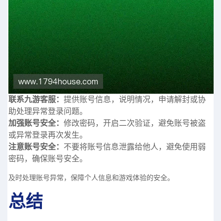
联系九游客服：
提供账号信息，说明情况，申请解封或协
助处理异常登录问题。
加强账号安全：
修改密码，开启二次验证，避免账号被盗
或异常登录再次发生。
注意账号安全：
不要将账号信息泄露给他人，避免使用弱
密码，确保账号安全。
及时处理账号异常，保障个人信息和游戏体验的安全。
总结