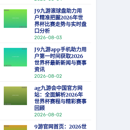
J9九游滚球盘助力用
户精准把握2026年世
界杯比赛走势与实时盘
口分析
2026-08-03
J9九游app手机助力用
户第一时间获取2026
世界杯最新新闻与赛事
资讯
2026-08-02
ag九游会中国官方网
站：全面解析2026年
世界杯赛程与精彩赛事
回顾
2026-08-02
9游官网首页：2026世