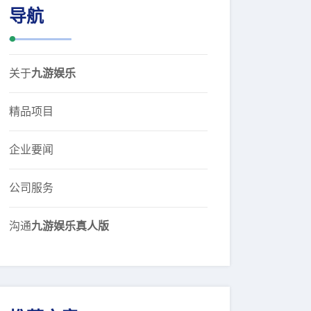
导航
关于
九游娱乐
精品项目
企业要闻
公司服务
沟通
九游娱乐真人版