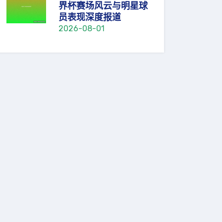
界杯赛场风云与明星球
员表现深度报道
2026-08-01