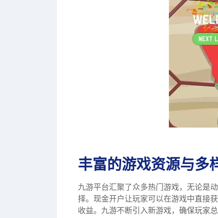
丰富的游戏资源与多
九游平台汇聚了众多热门游戏，无论是动
择。现金开户让玩家可以在游戏中直接获
收益。九游不断引入新游戏，确保玩家总