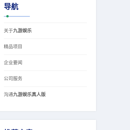
导航
关于
九游娱乐
精品项目
企业要闻
公司服务
沟通
九游娱乐真人版