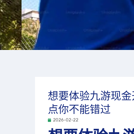
想要体验九游现金
点你不能错过
2026-02-22