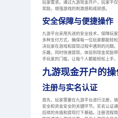
玩家需求。通过九游现金开户，玩家不仅
奖励，增强游戏的刺激感和成就感。
安全保障与便捷操作
九游平台采用先进的安全技术，保障玩家
多种支付方式，确保每一位玩家都能轻松
决玩家在游戏和提现过程中遇到的问题。
乐趣，同时快速提现，体验到现金奖励带
手玩家的门槛，让每个人都能轻松上手，
九游现金开户的操
注册与实名认证
首先，玩家需要在九游平台进行注册，填
安全和资金安全的关键环节。实名认证通
后续的充值和提现打下基础。注册流程简