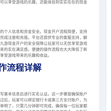
可以享受游戏的乐趣，还能体验到实实在在的现金
的个人信息和资金安全。现金开户流程简便，支持
完成注册和充值。平台还提供专业的客服支持，解
九游现金开户的安全保障让玩家可以无忧享受游戏
来的实在满足感。便捷的操作流程也大大降低了新
享受游戏带来的乐趣和收益。
作流程详解
写基本信息后进行实名认证。这一步骤是确保账户
过后，玩家可以绑定银行卡或第三方支付账户，为
单明了，只需几分钟即可完成，确保每一位玩家都