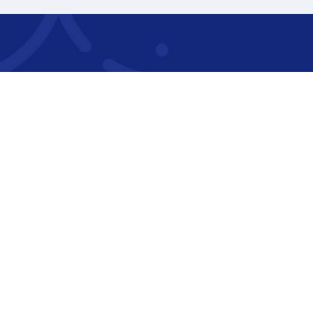
导航
关
九游娱乐J9.com·九游娱乐下载_J9
精
官方网站 - 真人游戏第一品牌欢迎
您，一起来感受九游娱乐线上手机
企
版【1794house.com】带来的快
公
乐！欢迎来到九游娱乐下载和我们
一起体验九游娱乐真人版、九游娱
沟
乐正规官网最优质的在线服务！九
游娱乐真人版·J9官方网站 - 真人游
戏第一品牌欢迎您！
社交平台: