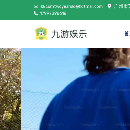
广州市天
k8comtwoyearold@hotmail.com
17997398618
首