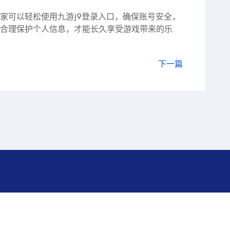
家可以轻松使用九游j9登录入口，确保账号安全，
合理保护个人信息，才能长久享受游戏带来的乐
下一篇
网站地图