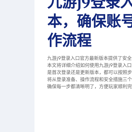
九游j9登录
本，确保账
作流程
九游j9登录入口官方最新版本提供了安
本文将详细介绍如何使用九游j9登录入
是首次登录还是更新版本，都可以按照步
将从登录准备、操作流程和安全措施三个
确保每一步都清晰明了，方便玩家顺利完