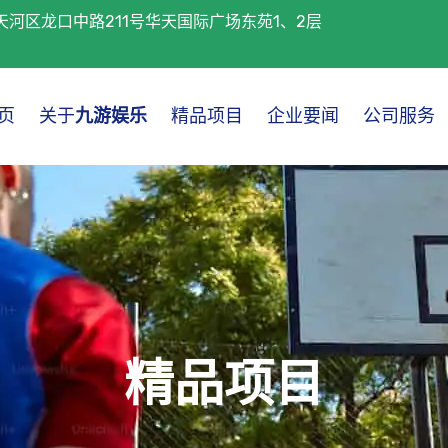
河区龙口中路211号华天国际广场东苑1、2层
页
关于
九游娱乐
精品项目
企业要闻
公司服务
精品项目