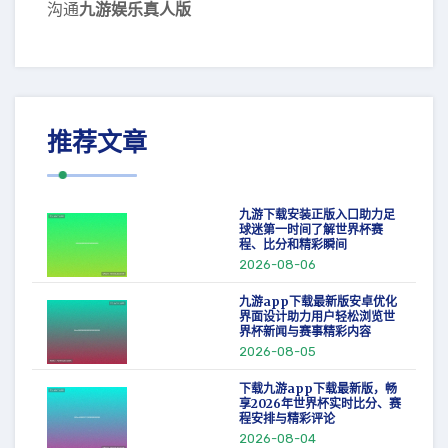
沟通
九游娱乐真人版
推荐文章
九游下载安装正版入口助力足
球迷第一时间了解世界杯赛
程、比分和精彩瞬间
2026-08-06
九游app下载最新版安卓优化
界面设计助力用户轻松浏览世
界杯新闻与赛事精彩内容
2026-08-05
下载九游app下载最新版，畅
享2026年世界杯实时比分、赛
程安排与精彩评论
2026-08-04