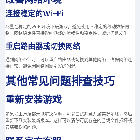
连接稳定的Wi-Fi
尽量在稳定的Wi-Fi环境下玩游戏，避免使用不稳定的移动数据网
络。网络稳定性直接影响游戏的流畅性和稳定性，减少闪退发生。
重启路由器或切换网络
遇到网络不佳时，可以重启路由器或切换到其他网络，确保网络连
接正常，避免因网络问题引发的闪退。
其他常见问题排查技巧
重新安装游戏
如果以上方法都未能解决问题，可以尝试卸载九游实况足球，然后
重新下载安装最新版本。这样可以清除可能存在的游戏文件损坏或
安装错误的问题。