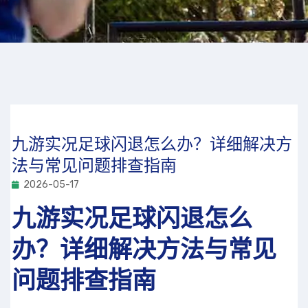
九游实况足球闪退怎么办？详细解决方
法与常见问题排查指南
2026-05-17
九游实况足球闪退怎么
办？详细解决方法与常见
问题排查指南