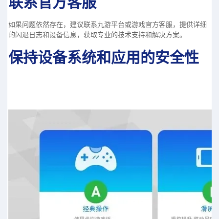
联系官方客服
如果问题依然存在，建议联系九游平台或游戏官方客服，提供详细
的闪退日志和设备信息，获取专业的技术支持和解决方案。
保持设备系统和应用的安全性