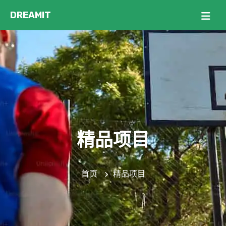
精品项目
首页
精品项目