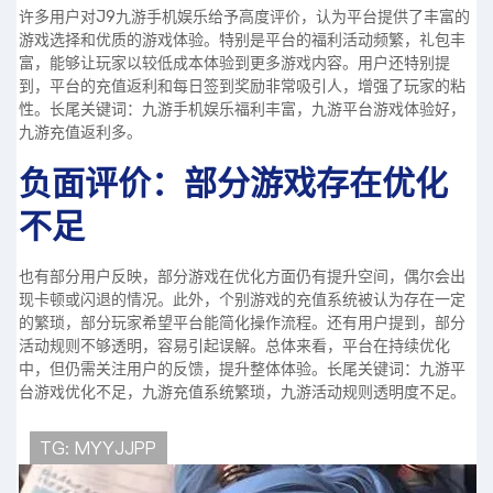
许多用户对J9九游手机娱乐给予高度评价，认为平台提供了丰富的
游戏选择和优质的游戏体验。特别是平台的福利活动频繁，礼包丰
富，能够让玩家以较低成本体验到更多游戏内容。用户还特别提
到，平台的充值返利和每日签到奖励非常吸引人，增强了玩家的粘
性。长尾关键词：九游手机娱乐福利丰富，九游平台游戏体验好，
九游充值返利多。
负面评价：部分游戏存在优化
不足
也有部分用户反映，部分游戏在优化方面仍有提升空间，偶尔会出
现卡顿或闪退的情况。此外，个别游戏的充值系统被认为存在一定
的繁琐，部分玩家希望平台能简化操作流程。还有用户提到，部分
活动规则不够透明，容易引起误解。总体来看，平台在持续优化
中，但仍需关注用户的反馈，提升整体体验。长尾关键词：九游平
台游戏优化不足，九游充值系统繁琐，九游活动规则透明度不足。