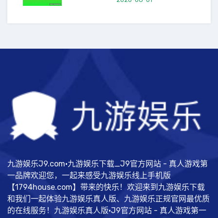
九游娱乐J9.com·九游娱乐下载_J9官方网站 - 真人游戏第
一品牌欢迎您，一起来感受九游娱乐线上手机版
【1794house.com】带来的快乐！欢迎来到九游娱乐下载
和我们一起体验九游娱乐真人版、九游娱乐正规官网最优质
的在线服务！九游娱乐真人版·J9官方网站 - 真人游戏第一