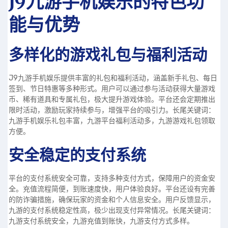
J9九游手机娱乐的特色功
能与优势
多样化的游戏礼包与福利活动
J9九游手机娱乐提供丰富的礼包和福利活动，涵盖新手礼包、每日
签到、节日特惠等多种形式。用户可以通过参与活动获得大量游戏
币、稀有道具和专属礼包，极大提升游戏体验。平台还会定期推出
限时活动，激励玩家持续参与，增强平台的吸引力。长尾关键词：
九游手机娱乐礼包丰富，九游平台福利活动多，九游游戏礼包领取
方便。
安全稳定的支付系统
平台的支付系统安全可靠，支持多种支付方式，保障用户的资金安
全。充值流程简便，到账速度快，用户体验良好。平台还设有完善
的防诈骗措施，确保玩家的资金和个人信息安全。用户反馈显示，
九游的支付系统稳定性高，极少出现支付异常情况。长尾关键词：
九游支付系统安全，九游充值到账快，九游支付方式多样。