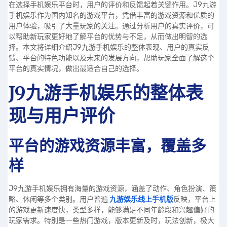
在选择手机娱乐平台时，用户的评价和反馈起着关键作用。J9九游
手机娱乐作为国内知名的游戏平台，凭借丰富的游戏资源和优质的
用户体验，吸引了大量玩家的关注。通过分析用户的真实评价，可
以帮助新玩家更好地了解平台的优势与不足，从而做出明智的选
择。本文将详细介绍J9九游手机娱乐的整体表现、用户的真实反
馈、平台的特色功能以及未来的发展方向，帮助玩家全面了解这个
平台的真实情况，做出最适合自己的选择。
J9九游手机娱乐的整体表
现与用户评价
平台的游戏资源丰富，覆盖多
样
J9九游手机娱乐拥有海量的游戏资源，涵盖了动作、角色扮演、策
略、休闲等多个类别。用户普遍
九游娱乐线上手机版
反映，平台上
的游戏更新速度快，类型多样，能够满足不同年龄段和兴趣偏好的
玩家需求。特别是一些热门游戏，版本更新及时，玩法创新，极大