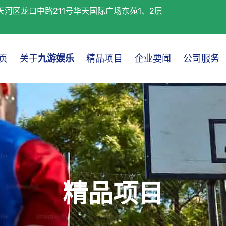
河区龙口中路211号华天国际广场东苑1、2层
页
关于
九游娱乐
精品项目
企业要闻
公司服务
精品项目