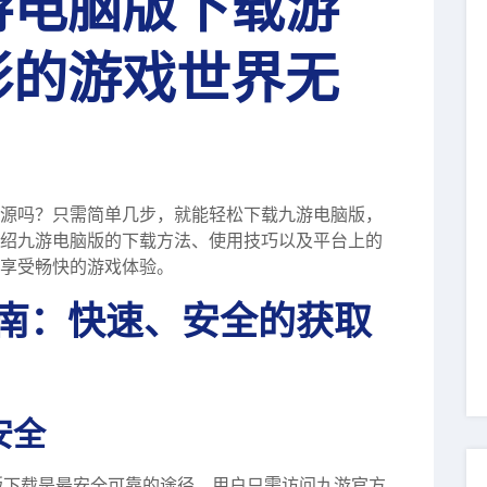
游电脑版下载游
彩的游戏世界无
源吗？只需简单几步，就能轻松下载九游电脑版，
绍九游电脑版的下载方法、使用技巧以及平台上的
享受畅快的游戏体验。
南：快速、安全的获取
安全
版下载是最安全可靠的途径。用户只需访问九游官方