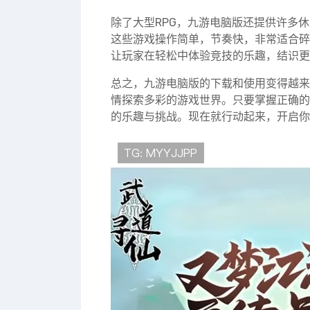
除了大型RPG，九游电脑版还提供许多
这些游戏操作简单，节奏快，非常适合碎
让玩家在轻松中体验竞技的乐趣，结识更
总之，九游电脑版的下载和使用变得越来
情探索多彩的游戏世界。只要掌握正确的
的乐趣与挑战。现在就行动起来，开启你