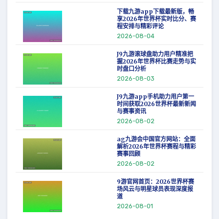
下载九游app下载最新版，畅
享2026年世界杯实时比分、赛
程安排与精彩评论
2026-08-04
J9九游滚球盘助力用户精准把
握2026年世界杯比赛走势与实
时盘口分析
2026-08-03
J9九游app手机助力用户第一
时间获取2026世界杯最新新闻
与赛事资讯
2026-08-02
ag九游会中国官方网站：全面
解析2026年世界杯赛程与精彩
赛事回顾
2026-08-02
9游官网首页：2026世界杯赛
场风云与明星球员表现深度报
道
2026-08-01