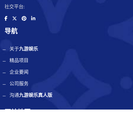
社交平台:
导航
关于
九游娱乐
精品项目
企业要闻
公司服务
沟通
九游娱乐真人版
网站地图
SiteMap