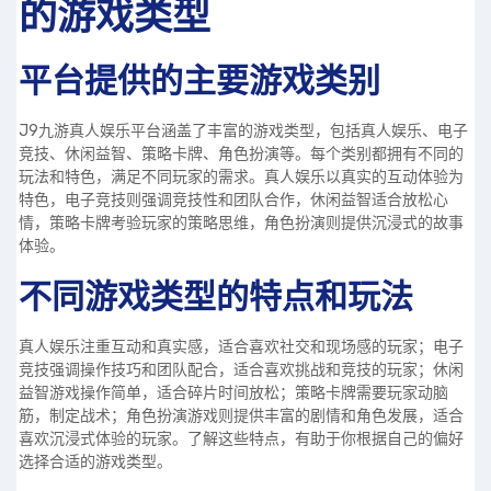
的游戏类型
平台提供的主要游戏类别
J9九游真人娱乐平台涵盖了丰富的游戏类型，包括真人娱乐、电子
竞技、休闲益智、策略卡牌、角色扮演等。每个类别都拥有不同的
玩法和特色，满足不同玩家的需求。真人娱乐以真实的互动体验为
特色，电子竞技则强调竞技性和团队合作，休闲益智适合放松心
情，策略卡牌考验玩家的策略思维，角色扮演则提供沉浸式的故事
体验。
不同游戏类型的特点和玩法
真人娱乐注重互动和真实感，适合喜欢社交和现场感的玩家；电子
竞技强调操作技巧和团队配合，适合喜欢挑战和竞技的玩家；休闲
益智游戏操作简单，适合碎片时间放松；策略卡牌需要玩家动脑
筋，制定战术；角色扮演游戏则提供丰富的剧情和角色发展，适合
喜欢沉浸式体验的玩家。了解这些特点，有助于你根据自己的偏好
选择合适的游戏类型。