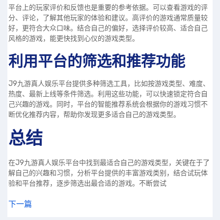
平台上的玩家评价和反馈也是重要的参考依据。可以查看游戏的评
分、评论，了解其他玩家的体验和建议。高评价的游戏通常质量较
好，更符合大众口味。结合自己的偏好，选择评价较高、适合自己
风格的游戏，能更快找到心仪的游戏类型。
利用平台的筛选和推荐功能
J9九游真人娱乐平台提供多种筛选工具，比如按游戏类型、难度、
热度、最新上线等条件筛选。利用这些功能，可以快速锁定符合自
己兴趣的游戏。同时，平台的智能推荐系统会根据你的游戏习惯不
断优化推荐内容，帮助你发现更多适合自己的游戏类型。
总结
在J9九游真人娱乐平台中找到最适合自己的游戏类型，关键在于了
解自己的兴趣和习惯，分析平台提供的丰富游戏类别，结合试玩体
验和平台推荐，逐步筛选出最合适的游戏。不断尝试
下一篇