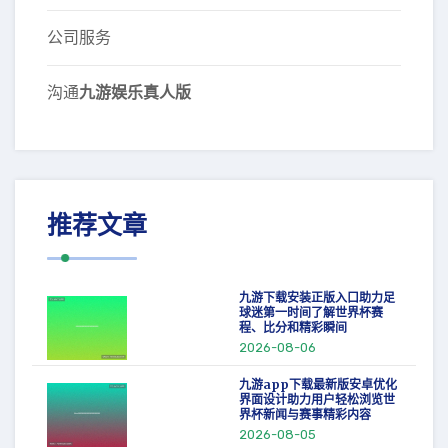
公司服务
沟通
九游娱乐真人版
推荐文章
九游下载安装正版入口助力足
球迷第一时间了解世界杯赛
程、比分和精彩瞬间
2026-08-06
九游app下载最新版安卓优化
界面设计助力用户轻松浏览世
界杯新闻与赛事精彩内容
2026-08-05